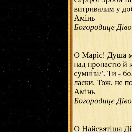
витривалим у до
Амінь
Богородице Діво..
О Маріє! Душа м
над пропастю й 
сумніві/'. Ти - 
ласки. Тож, не п
Амінь
Богородице Діво..
О Найсвятіша Дів