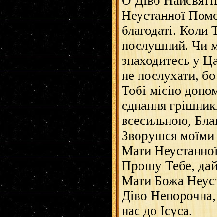
О Діво Найсвяті
Неустанної Помо
благодаті. Коли 
послушний. Чи м
знаходитесь у Ц
не послухати, б
Тобі місію допо
єднання грішникі
всесильною, Бл
Зворушся моїми 
Мати Неустанної
Прошу Тебе, дай 
Мати Божа Неуст
Діво Непорочна,
нас до Ісуса.