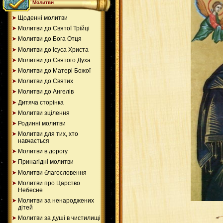
Молитви
Щоденні молитви
Молитви до Святої Трійці
Молитви до Бога Отця
Молитви до Ісуса Христа
Молитви до Святого Духа
Молитви до Матері Божої
Молитви до Святих
Молитви до Ангелів
Дитяча сторінка
Молитви зцілення
Родинні молитви
Mолитви для тих, хто
навчається
Молитви в дорогу
Принагідні молитви
Молитви благословення
Молитви про Царство
Небесне
Mолитви за ненароджених
дітей
Молитви за душі в чистилищі