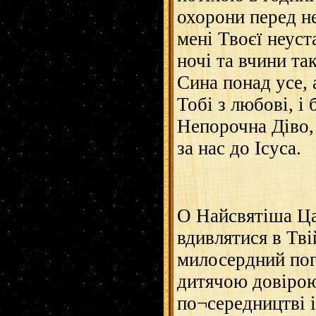
охорони перед н
мені Твоєї неуст
ночі та вчини та
Сина понад усе, 
Тобі з любові, і
Непорочна Діво,
за нас до Ісуса.
О Найсвятіша Ца
вдивлятися в Тві
милосердний пог
дитячою довірою
по¬середництві і