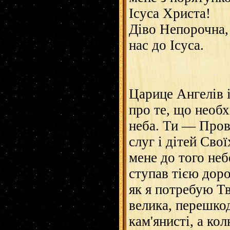
Ісуса Христа!
Діво Непорочна,
нас до Ісуса.
Царице Ангелів і
про те, що необх
неба. Ти — Пров
слуг і дітей Сво
мене до того неб
ступав тією доро
як я потребую Т
велика, перешко
кам'янисті, а ко