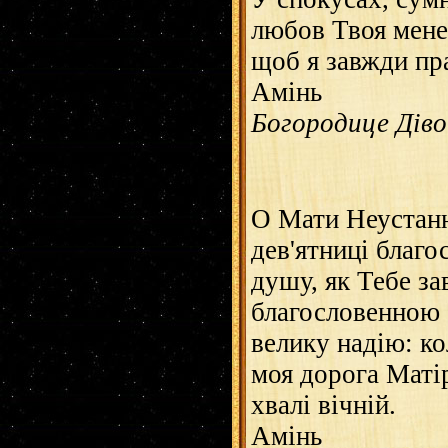
любов Твоя мене 
щоб я завжди пра
Амінь
Богородице Діво..
О Мати Неустанн
дев'ятниці благо
душу, як Тебе за
благословенною 
велику надію: к
моя дорога Матір
хвалі вічній.
Амінь