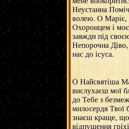
мене впокоритис
Неустанна Поміч
волею. О Маріє, 
Охоронцем і моєї
завжди під своє
Непорочна Діво,
нас до ісуса.
О Найсвятіша Ма
вислухаєш мої бл
до Тебе з безме
милосердя Твої 
знаєш краще, що 
відпущення гріхі