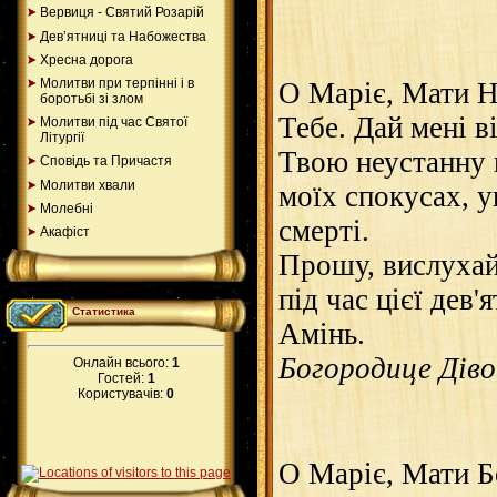
Вервиця - Святий Розарій
Дев’ятниці та Набожества
Хресна дорога
Молитви при терпінні і в
О Маріє, Мати Н
боротьбі зі злом
Тебе. Дай мені в
Mолитви під час Святої
Літургії
Твою неустанну п
Сповідь та Причастя
Молитви хвали
моїх спокусах, у
Молебні
смерті.
Акафіст
Прошу, вислухай 
під час цієї дев'я
Статистика
Амінь.
Богородице Діво..
Онлайн всього:
1
Гостей:
1
Користувачів:
0
О Маріє, Мати Бо