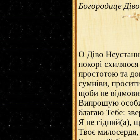
Богородице Діво..
О Діво Неустанн
покорі схиляюся
простотою та до
сумніви, просити
щоби не відмови
Випрошую особист
благаю Тебе: зве
Я не гідний(а), 
Твоє милосердя,