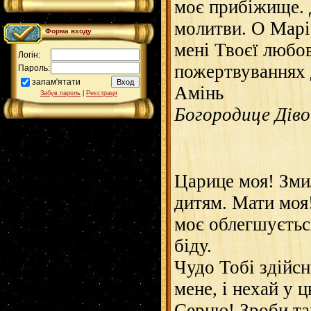
моє прибіжище. 
молитви. О Марі
Форма входу
мені Твоєї любов
Логін:
пожертвуваннях 
Пароль:
запам'ятати
Амінь
Забув пароль
|
Реєстраця
Богородице Діво..
Царице моя! Зми
дитям. Мати моя
моє облегшуєтьс
біду.
Чудо Тобі здійсн
мене, і нехай у
Серцю! Зроби та