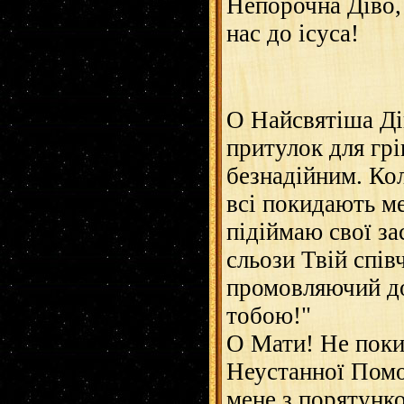
Непорочна Діво,
нас до ісуса!
О Найсвятіша Ді
притулок для гр
безнадійним. Ко
всі покидають ме
підіймаю свої за
сльози Твій спів
промовляючий до 
тобою!"
О Мати! Не поки
Неустанної Помо
мене з порятунк