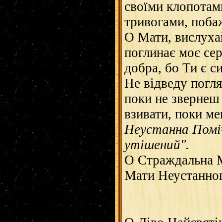
своїми клопотам
тривогами, поба
О Мати, вислухай
поглинає моє се
добра, бо Ти є с
Не відведу погля
поки не звернеш 
взивати, поки м
Неустанна Поміч
утішений".
О Страждальна М
Мати Неустанног