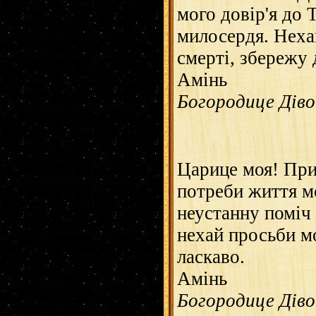
мого довір'я до 
милосердя. Нехай
смерті, збережу 
Амінь
Богородице Діво..
Царице моя! Прип
потреби життя м
неустанну поміч 
нехай просьби мо
ласкаво.
Амінь
Богородице Діво..