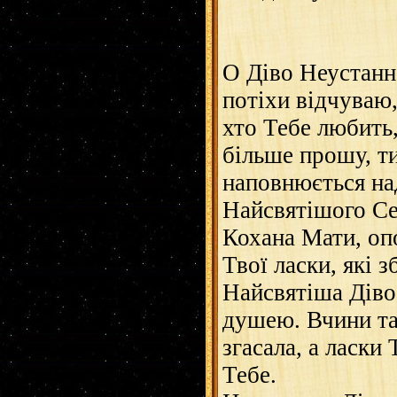
О Діво Неустанно
потіхи відчуваю
хто Тебе любить,
більше прошу, т
наповнюється на
Найсвятішого Се
Кохана Мати, опо
Твої ласки, які 
Найсвятіша Діво
душею. Вчини та
згасала, а ласки
Тебе.