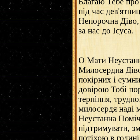
Благаю Тебе про
під час дев'ятниц
Непорочна Діво,
за нас до Ісуса.
О Мати Неустанн
Милосердна Діво
покірних і сумни
довірою Тобі по
терпіння, трудно
милосердя наді м
Неустанна Поміч
підтримувати, з
потіхою в годині