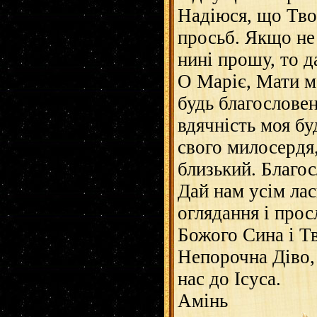
Надіюся, що Тво
просьб. Якщо не 
нині прошу, то д
О Маріє, Мати м
будь благословен
вдячність моя б
свого милосердя,
близький. Благос
Дай нам усім лас
оглядання і прос
Божого Сина і Тв
Непорочна Діво,
нас до Ісуса.
Амінь