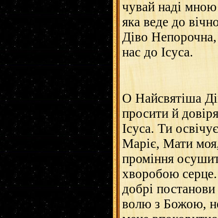
чувай наді мною 
яка веде до вічн
Діво Непорочна,
нас до Ісуса.
О Найсвятіша Ді
просити й довіря
Ісуса. Ти освічу
Маріє, Мати моя
проміння осушить
хворобою серце.
добрі постанови 
волю з Божою, н