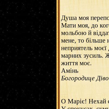
Душа моя перепо
Мати моя, до ког
мольбою й відда
мене, то більше 
неприятель моєї 
марних зусиль. Ж
життя моє.
Амінь
Богородице Діво..
О Маріє! Нехай с
У спокусах, сумн